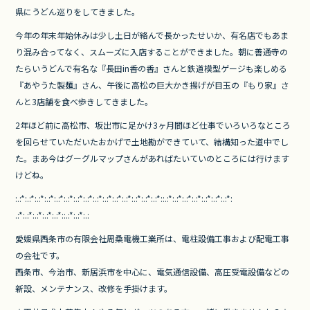
c
itt
e
県にうどん巡りをしてきました。
e
er
今年の年末年始休みは少し土日が絡んで長かったせいか、有名店でもあま
b
り混み合ってなく、スムーズに入店することができました。朝に善通寺の
o
たらいうどんで有名な『長田in香の香』さんと鉄道模型ゲージも楽しめる
『あやうた製麺』さん、午後に高松の巨大かき揚げが目玉の『もり家』さ
o
んと3店舗を食べ歩きしてきました。
k
2年ほど前に高松市、坂出市に足かけ3ヶ月間ほど仕事でいろいろなところ
を回らせていただいたおかげで土地勘ができていて、結構知った道中でし
た。まあ今はグーグルマップさんがあればたいていのところには行けます
けどね。
:.:*:.:*:.:*:.:*:.:*:.:*:.:*:.
:*:.:*:.:*:.:*:.:*:.:*:.:*:.:*
::.:*:.:*:.:*:.:*:.:*:.:*:.:*:
.:*:.:*:.:*:.:*:.:*::.:*:.:*:.
:
愛媛県西条市の有限会社周桑電機工業所は、
電柱設備工事および配電工事
の会社です。
西条市、今治市、新居浜市を中心に、電気通信設備、
高圧受電設備などの
新設、メンテナンス、改修を手掛けます。