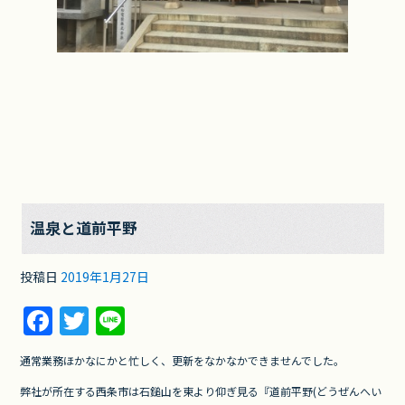
温泉と道前平野
投稿日
2019年1月27日
F
T
Li
a
w
n
通常業務ほかなにかと忙しく、更新をなかなかできませんでした。
c
itt
e
弊社が所在する西条市は石鎚山を東より仰ぎ見る『道前平野(どうぜんへい