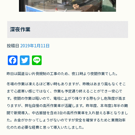
深夜作業
投稿日
2019年1月11日
F
T
Li
a
w
n
昨日は国道沿い片側規制の工事のため、夜11時より夜間作業でした。
c
itt
e
冬場の作業は凍えるほど寒い時もありますが、昨晩はあまり風もなくそこ
e
er
まで心底寒い感じではなく、作業も予定通り終えることができ一安心で
b
す。夜間の作業は暗いので、電柱に上がり降りする際も少し危険度が高ま
o
りますが、弊社自慢の高所作業車が活躍します。昨年度、本年度1年半の期
間で新規導入、中古振替を含め3台の高所作業車を入れ替える事となりまし
o
た。お金がかかってしょうがないのですが安全を確保するためと業務効率
k
化のため必要な経費と思って導入いたしました。