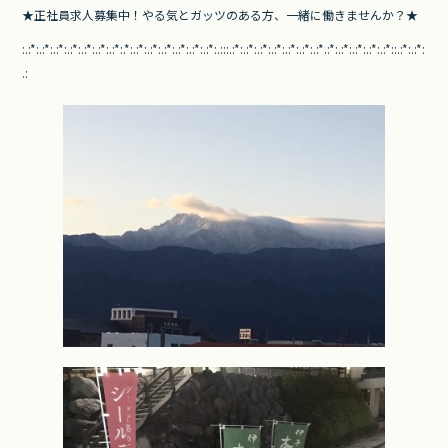
★正社員求人募集中！やる気とガッツのある方、
一緒に働きませんか？★
:.:*:.:*:.:*:.:*:.:*:.:*:.:*:.*:.:*:.:*:.:*:.:*:.:*:.:*:.:::.:*:.:*:.:*:.:*:.:*:.:*:.:*.:*:.:*:.:*:.:*:.:*::.:*:.:*:
.
: