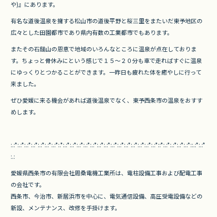
e
er
や)』にあります。
b
有名な道後温泉を擁する松山市の道後平野と桜三里をまたいだ東予地区の
o
広々とした田園都市であり県内有数の工業都市でもあります。
o
またその石鎚山の恩恵で地域のいろんなところに温泉が点在しておりま
k
す。ちょっと骨休みにという感じで１５～２０分も車で走ればすぐに温泉
にゆっくりとつかることができます。一昨日も疲れた体を癒やしに行って
来ました。
ぜひ愛媛に来る機会があれば道後温泉でなく、東予西条市の温泉をおすす
めします。
:.:*:.:*:.:*:.:*:.:*:.:*:.:*:.*:.:*:.:*:.:*:.:*:.:*:.:*:.:*:.:*:.:*:.:*:.:*:.:*:.:*:.:*::*:.:*:.:*:.:*:.:*::.:*:.:*
:.
:
愛媛県西条市の有限会社周桑電機工業所は、
電柱設備工事および配電工事
の会社です。
西条市、今治市、新居浜市を中心に、電気通信設備、
高圧受電設備などの
新設、メンテナンス、改修を手掛けます。