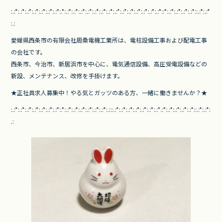
:.:*:.:*:.:*:.:*:.:*:.:*:.:*:.*:.:*:.:*:.:*:.:*:.:*:.:*:.:*:.:*:.:*:.:*:.:*:.:*:.:*:.:*::*:.:*:.:*:.:*:.:*::.:*:.:*
:.
:
愛媛県西条市の有限会社周桑電機工業所は、
電柱設備工事および配電工事
の会社です。
西条市、今治市、新居浜市を中心に、電気通信設備、
高圧受電設備などの
新設、メンテナンス、改修を手掛けます。
★正社員求人募集中！やる気とガッツのある方、
一緒に働きませんか？★
:.:*:.:*:.:*:.:*:.:*:.:*:.:*:.*:.:*:.:*:.:*:.:*:.:*:.:*:.:::.:*:.:*:.:*:.:*:.:*:.:*:.:*.:*:.:*:.:*:.:*:.:*::.:*:.:*:
.
: