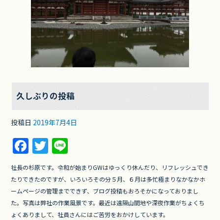
久しぶりの投稿
投稿日
2019年7月4日
F
T
Li
a
w
n
社長の杉原です。令和が始まりGWはゆっくり休んだり、リフレッシュでき
c
itt
e
たりできたのですが、いろいろその分５月、６月は多忙極まりなかなかホ
e
er
ームページの管理までできず、ブログ投稿もおろそかになっておりまし
b
た。写真は弊社の作業風景です。最近は遠隔山間地や深夜作業がちょくち
ょくありまして、社員さんにはご苦労をおかけしています。