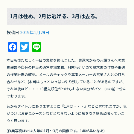
1月は往ぬ、2月は逃げる、3月は去る。
投稿日
2019年1月29日
F
T
Li
a
w
n
本日も慌ただしく一日の業務を終えました。先週末からの元請さんへの業
c
itt
e
務報告や自分の担当の通常現場業務、月末も近いので請求書の作成や来週
e
er
の作業計画の確認。メールのチェックや車両メーカーの営業さんとの打ち
b
合わせなど、(本当はもっといっぱいやり残していることがあるのですが、
それは後ほど・・・・)優先順位がつけられない自分がパソコンの前で佇ん
o
でおります。
o
昔からタイトルにありますように『1月は・・・』などと言われますが、気
k
がつけばお花見シーズンなどとならないように気を引き締め頑張っていこ
うと思います。
(作業写真ほかは去年の1月～3月の画像です。1年が早いなあ)