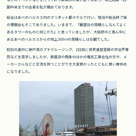
o
国中央までの会長を私が務めております。
o
総会はあべのハルカス内のマリオット都ホテルで行い、宿泊や総会終了後
k
の懇親会もそこでありました。いままで、『展望台の見晴らしなんてよく
あるタワーのものと同じだろ』と思っていましたが、大阪府のど真ん中に
あるあべのハルカスからの地上300ｍの見晴らしは壮観でした。
初日の道中に神戸湾のプチクルージング、2日目に世界遺産登録の宇治平等
院などを見学しましたが、新居浜や西条のほかの電気工事会社の方や、メ
ーカーさんなどと交流を持つことができ大変良かったとともに良い骨休め
になりました。