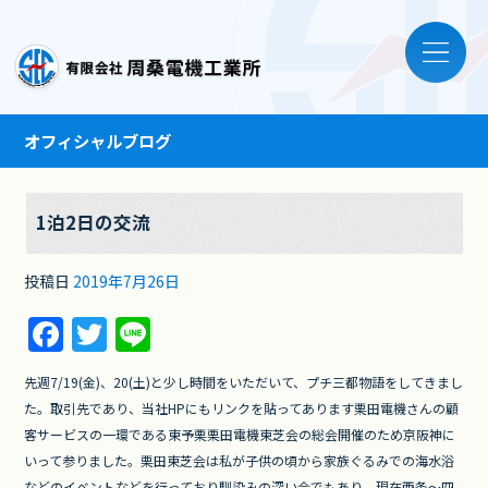
オフィシャルブログ
1泊2日の交流
投稿日
2019年7月26日
F
T
Li
a
w
n
先週7/19(金)、20(土)と少し時間をいただいて、プチ三都物語をしてきまし
c
itt
e
た。取引先であり、当社HPにもリンクを貼ってあります栗田電機さんの顧
e
er
客サービスの一環である東予栗栗田電機東芝会の総会開催のため京阪神に
b
いって参りました。栗田東芝会は私が子供の頃から家族ぐるみでの海水浴
などのイベントなどを行っており馴染みの深い会でもあり、現在西条～四