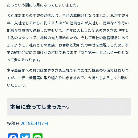
a
w
n
あっという間に５月になってしまいました。
c
itt
e
３０年あまりの平成の時代より、令和の幕開けとなりました。私が平成４
e
er
年に入社をしてから、約２０人ほどの社員さんが入社し、定年などやその
b
他様々な事情で退職した方もいて、昨年に入社した３名の方を含め現在１
o
１名のスタッフで、地域の電力供給のため、そして当社の経営理念にあり
ますように、社員とその家族、お客様と取引先の幸せを実現するため、事
o
業の維持発展にに向け私の矜持であります『安全第一』とともに一丸とな
k
って歩んでおります。
少子高齢化への対応は業界を含め当社でもまだまだ挑戦の状況ではありま
すが、一歩一歩着実に取り組んでいきますので、今後ともよろしくお願い
いたします。
本当に去ってしまった～。
投稿日
2019年4月7日