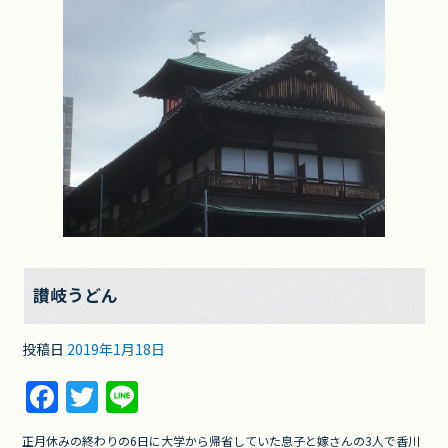
讃岐うどん
投稿日
2019年1月18日
F
T
Li
a
w
n
正月休みの終わりの6日に大学から帰省していた息子と嫁さんの3人で香川