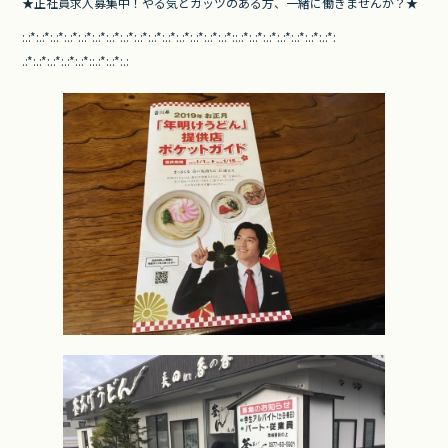
★正社員求人募集中！やる気とガッツのある方、
一緒に働きませんか？★
:.:*:.:*:.:*:.:*:.:*:.:*:.:*:.
:*:.:*:.:*:.:*:.:*:.:*:.:*:.:*
::.:*:.:*:.:*:.:*:.:*:.:*:.:*:
.:*:.:*:.:*:.:*:.:*::.:*:.:*:.
: