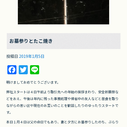
お墓参りとたこ焼き
投稿日
2019年1月5日
F
T
Li
a
w
n
明けましておめでとうございます。
c
itt
e
弊社スタートは４日午前より取引先への年始の挨拶まわり、安全祈願祭な
e
er
どをおえ、午後は年内に残った事務処理や帰省中の友人などと昼食を取り
b
ながらの思い出や現在のお互いのことを歓談したりのゆったりスタートで
o
す。
o
本日１月４日は父の命日でもあり、妻と夕方にお墓参りしたのち、ぶらり