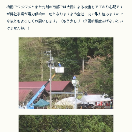
o
梅雨でジメジメとまた九州の南部では大雨による被害もでており心配です
o
が弊社事業が電力供給の一助となりますよう全社一丸で取り組みますので
k
今後ともよろしくお願いします。（もう少しブログ更新頻度あげないとい
けませんね。）