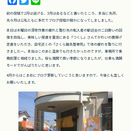
F
T
Li
a
w
n
前の投稿で2月は逃げる、3月は去るなどと書いたところ、本当に先月、
c
itt
e
先々月は公私ともに多忙でブログ投稿が疎かになってしましました。
e
er
本日は木曜日の深夜作業の疲れと取引先の転入者の歓迎会の二日酔いの回
b
復を目指し、美味しい昼食を重信にある『つくし』さんでかれいの唐揚げ
o
定食をいただき、自宅近くの『さくら鍼灸整骨院』で体の疲れを取りに行
きましたー。本当はこのあと温泉でも行きたかったのですが、事務所で事
o
務処理と相成りました。桜も満開で良い季節になりましたが、仕事も満開
k
モードでがんばりたいと思います。
4月からはこまめにブログ更新していこうと思いますので、今後とも宜しく
お願いいたします。