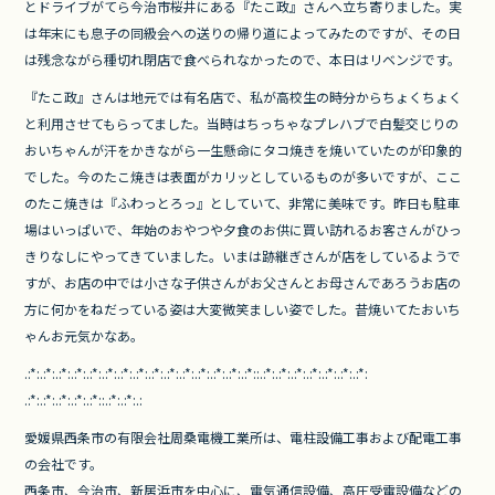
とドライブがてら今治市桜井にある『たこ政』さんへ立ち寄りました。実
k
は年末にも息子の同級会への送りの帰り道によってみたのですが、その日
は残念ながら種切れ閉店で食べられなかったので、本日はリベンジです。
『たこ政』さんは地元では有名店で、私が高校生の時分からちょくちょく
と利用させてもらってました。当時はちっちゃなプレハブで白髪交じりの
おいちゃんが汗をかきながら一生懸命にタコ焼きを焼いていたのが印象的
でした。今のたこ焼きは表面がカリッとしているものが多いですが、ここ
のたこ焼きは『ふわっとろっ』としていて、非常に美味です。昨日も駐車
場はいっぱいで、年始のおやつや夕食のお供に買い訪れるお客さんがひっ
きりなしにやってきていました。いまは跡継ぎさんが店をしているようで
すが、お店の中では小さな子供さんがお父さんとお母さんであろうお店の
方に何かをねだっている姿は大変微笑ましい姿でした。昔焼いてたおいち
ゃんお元気かなあ。
.:*:.:*:.:*:.:*:.:*:.:*:.:*:.
:*:.:*:.:*:.:*:.:*:.:*:.:*:.:*
::.:*:.:*:.:*:.:*:.:*:.:*:.:*:
.:*:.:*:.:*:.:*:.:*::.:*:.:*:.
:
愛媛県西条市の有限会社周桑電機工業所は、
電柱設備工事および配電工事
の会社です。
西条市、今治市、新居浜市を中心に、電気通信設備、
高圧受電設備などの