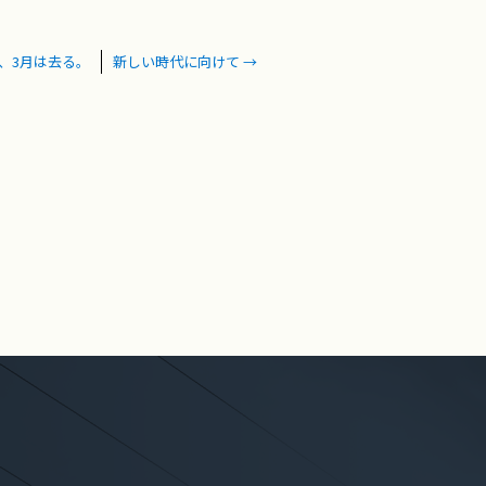
、3月は去る。
新しい時代に向けて
→