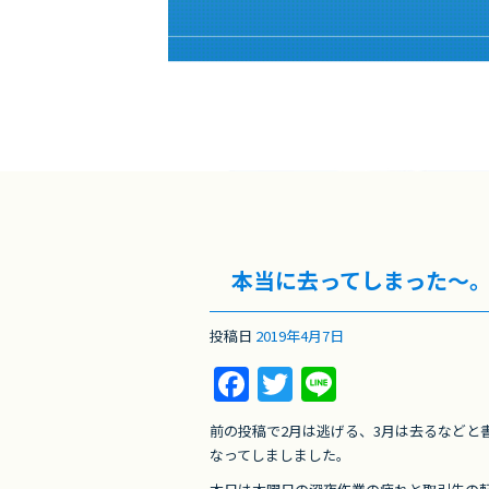
本当に去ってしまった～
投稿日
2019年4月7日
F
T
Li
a
w
n
前の投稿で2月は逃げる、3月は去るなどと
c
itt
e
なってしましました。