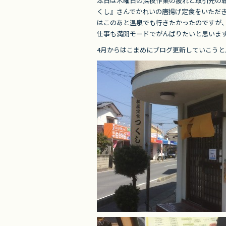
e
er
本日は木曜日の深夜作業の疲れと取引先の
b
くし』さんでかれいの唐揚げ定食をいただ
はこのあと温泉でも行きたかったのですが
o
仕事も満開モードでがんばりたいと思いま
o
4月からはこまめにブログ更新していこう
k