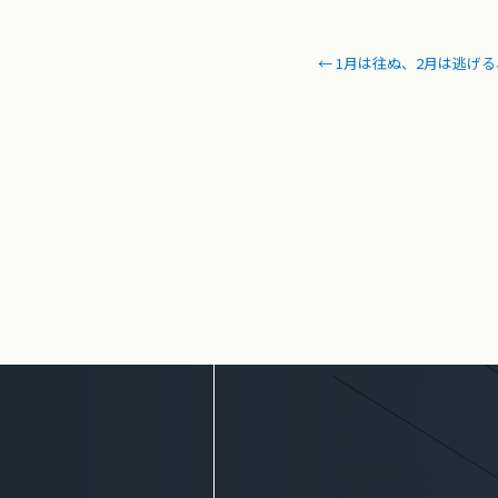
←
1月は往ぬ、2月は逃げる