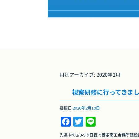
月別アーカイブ:
2020年2月
視察研修に行ってきまし
投稿日
2020年2月10日
F
T
Li
a
w
n
先週末の2/8-9の日程で西条商工会議所建