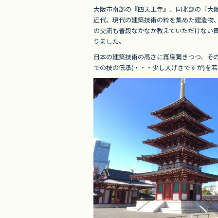
c
itt
e
大阪市南部の『四天王寺』、同北部の『大
e
er
近代、現代の建築技術の粋を集めた建造物
b
の交流も普段なかなか教えていただけない
りました。
o
日本の建築技術の高さに再度驚きつつ、そ
o
での技の伝承(・・・少し大げさですが)を
k