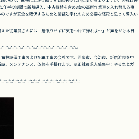
は暗いので、電柱に上がり降りする際も少し危険度が高まりますが、弊社自慢
1年半の期間で新規導入、中古振替を含め3台の高所作業車を入れ替える事
いのですが安全を確保するためと業務効率化のため必要な経費と思って導入い
終えた従業員さんには「居眠りせずに気をつけて帰れよ～」と声をかけ本日
.:*:.:*:.:*.:*:.:*:.:*:.:*:.:*::.:*:.:*:.*:.:*:.:*:.:*:.:*:.:*:.:*:.*:.:
、
電柱設備工事および配電工事の会社です。西条市、今治市、新居浜市を中
新設、メンテナンス、改修を手掛けます。※正社員求人募集中！やる気とガ
:*:.:*:.:*:.:*.:*:.:*:.:*:.:*:.:*::.:*:.:*.
:*:.:*:.:*:.:*:.:*:.:*:.:*:.*:.: