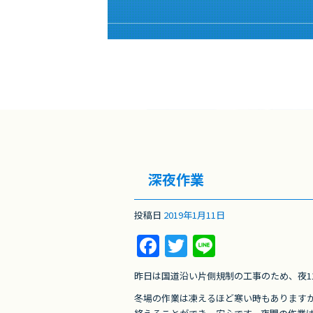
深夜作業
投稿日
2019年1月11日
F
T
Li
a
w
n
昨日は国道沿い片側規制の工事のため、夜1
c
itt
e
冬場の作業は凍えるほど寒い時もあります