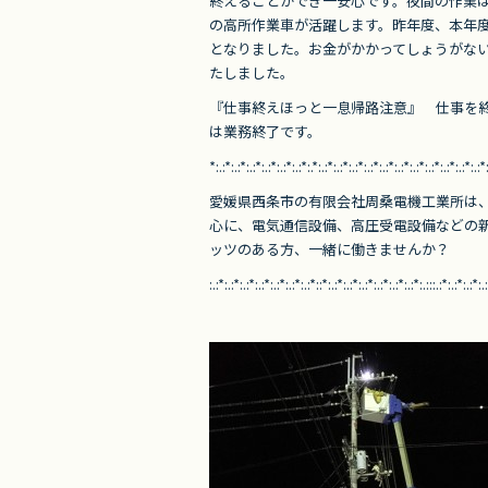
e
er
終えることができ一安心です。夜間の作業
b
の高所作業車が活躍します。昨年度、本年度
となりました。お金がかかってしょうがな
o
たしました。
o
『仕事終えほっと一息帰路注意』 仕事を
k
は業務終了です。
*:.:*:.:*:.:*:.:*:.:*:.:*:.*:.:*:.:*:.:*:.:*:.:*:.:*:.:*:.:*:.:*:.:*:.:*:
愛媛県西条市の有限会社周桑電機工業所は
心に、電気通信設備、
高圧受電設備などの
ッツのある方、
一緒に働きませんか？
:.:*:.:*:.:*:.:*:.:*:.:*:.:*::*:.:*:.:*:.:*:.:*:.:*:.:*:.:::.:*:.:*:.:*:.