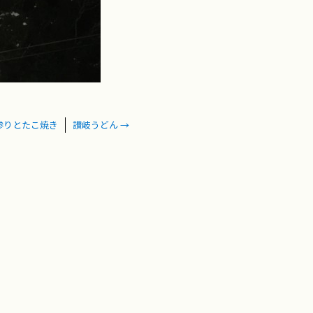
参りとたこ焼き
讃岐うどん
→