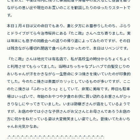
b
ながらの思い出や現在のお互いのことを歓談したりのゆったりスタートで
o
す。
o
本日１月４日は父の命日でもあり、妻と夕方にお墓参りしたのち、ぶらり
とドライブがてら今治市桜井にある『たこ政』さんへ立ち寄りました。実
k
は年末にも息子の同級会への送りの帰り道によってみたのですが、その日
は残念ながら種切れ閉店で食べられなかったので、本日はリベンジです。
『たこ政』さんは地元では有名店で、私が高校生の時分からちょくちょく
と利用させてもらってました。当時はちっちゃなプレハブで白髪交じりの
おいちゃんが汗をかきながら一生懸命にタコ焼きを焼いていたのが印象的
でした。今のたこ焼きは表面がカリッとしているものが多いですが、ここ
のたこ焼きは『ふわっとろっ』としていて、非常に美味です。昨日も駐車
場はいっぱいで、年始のおやつや夕食のお供に買い訪れるお客さんがひっ
きりなしにやってきていました。いまは跡継ぎさんが店をしているようで
すが、お店の中では小さな子供さんがお父さんとお母さんであろうお店の
方に何かをねだっている姿は大変微笑ましい姿でした。昔焼いてたおいち
ゃんお元気かなあ。
.:*:.:*:.:*:.:*:.:*:.:*:.:*:.
:*:.:*:.:*:.:*:.:*:.:*:.:*:.:*
::.:*:.:*:.:*:.:*:.:*:.:*:.:*: