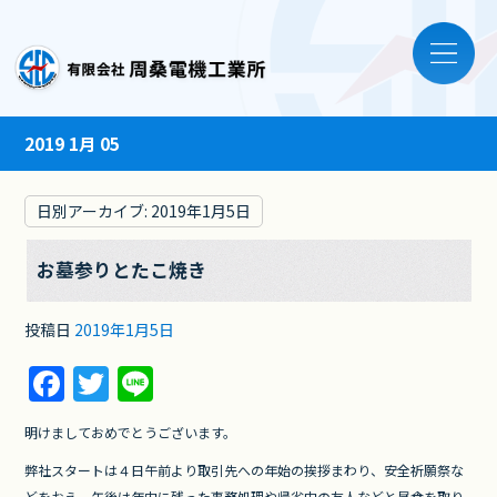
2019 1月 05
日別アーカイブ:
2019年1月5日
お墓参りとたこ焼き
投稿日
2019年1月5日
F
T
Li
a
w
n
明けましておめでとうございます。
c
itt
e
弊社スタートは４日午前より取引先への年始の挨拶まわり、安全祈願祭な
e
er
どをおえ、午後は年内に残った事務処理や帰省中の友人などと昼食を取り