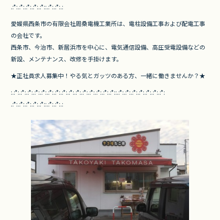
.:*:.:*:.:*:.:*:.:*::.:*:.:*:.
:
愛媛県西条市の有限会社周桑電機工業所は、
電柱設備工事および配電工事
の会社です。
西条市、今治市、新居浜市を中心に、電気通信設備、
高圧受電設備などの
新設、メンテナンス、改修を手掛けます。
★正社員求人募集中！やる気とガッツのある方、
一緒に働きませんか？★
:.:*:.:*:.:*:.:*:.:*:.:*:.:*:.
:*:.:*:.:*:.:*:.:*:.:*:.:*:.:*
::.:*:.:*:.:*:.:*:.:*:.:*:.:*:
.:*:.:*:.:*:.:*:.:*::.:*:.:*:.
: