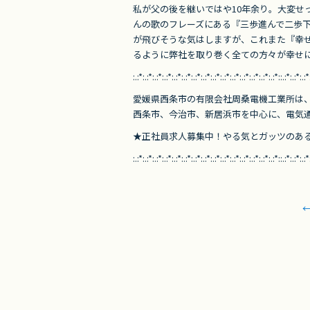
e
er
私が父の後を継いではや10年余り。大変せ
b
んの歌のフレーズにある『三歩進んで二歩
o
が飛びそうな気はしますが、これまた『幸
るように弊社を取り巻く全ての方々が幸せ
o
:.:*:.:*:.:*:.:*:.:*:.:*:.:*:.:*:.:*:.:*:.:*:.:*:.:*:.:*:.:*::.:*:.:*:.:*
k
愛媛県西条市の有限会社周桑電機工業所は
西条市、今治市、新居浜市を中心に、電気
★正社員求人募集中！やる気とガッツのあ
:.:*:.:*:.:*:.:*:.:*:.:*:.:*:.:*:.:*:.:*:.:*:.:*:.:*:.:*:.:*::.:*:.:*:.:*