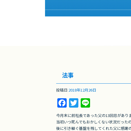
法事
投稿日
2018年12月26日
F
T
Li
a
w
n
今月末に前社長であった父の13回忌があり
c
itt
e
当初いつ死んでもおかしくない状況だったの
後に引き継ぐ基盤を残してくれた父に感謝