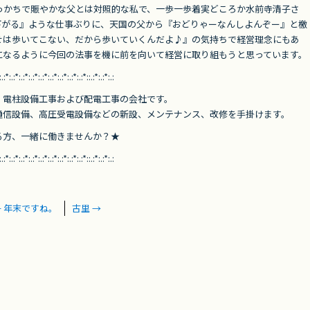
っかちで賑やかな父とは対照的な私で、一歩一歩着実どころか水前寺清子さ
下がる』ような仕事ぶりに、天国の父から『おどりゃーなんしよんぞー』と檄
せは歩いてこない、だから歩いていくんだよ♪』の気持ちで経営理念にもあ
になるように今回の法事を機に前を向いて経営に取り組もうと思っています。
:.:*:.:*:.:*:.:*:.:*:.:*:.:*:.:*:.:*::.:*:.:*:.:
、電柱設備工事および配電工事の会社です。
通信設備、高圧受電設備などの新設、メンテナンス、改修を手掛けます。
る方、一緒に働きませんか？★
:.:*:.:*:.:*:.:*:.:*:.:*:.:*:.:*:.:*::.:*:.:*:.:
←
年末ですね。
古里
→